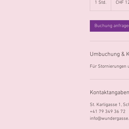
1 Std.
1
CHF 1
Franken
S
t
d
Buchung anfrage
Umbuchung & K
Für Stornierungen 
Kontaktangabe
St. Karligasse 1, S
+41 79 349 36 72
info@wundergasse