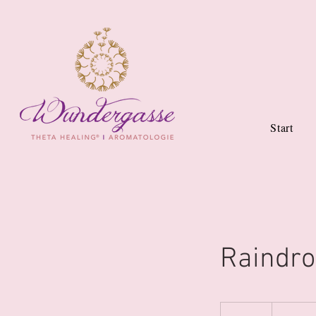
Start
Raindr
120
Schweizer